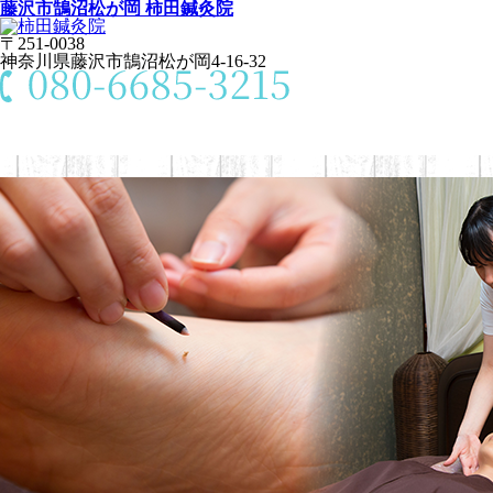
藤沢市鵠沼松が岡 柿田鍼灸院
〒251-0038
神奈川県藤沢市鵠沼松が岡4-16-32