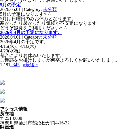
今月もどうぞよろしくお願いいたします。
5月の予定
2026.05.01 | Category:
未分類
5月の予定になります^_^
5月は日曜日のみお休みとなります。
寒かったり暑かったり気候が不安定になります
どうぞ鍼灸をご利用ください^_^
2026年4月の予定になります。
2026.04.01 | Category:
未分類
2026年4月の予定です。
4/15(水)、4/16(木)
4/29(水祝)
都合によりお休みいたします。
ご迷惑をお掛けしますが何卒よろしくお願いいたします。
1 / 8
1
2
3
4
5
...
»
最後 »
アクセス情報
所在地
〒251-0038
神奈川県藤沢市鵠沼松が岡4-16-32
駐車場