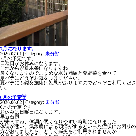
7月になります。
2026.07.01 | Category:
未分類
7月の予定です。
日曜日がお休みになります。
これからが夏本番になりますね
暑くなりますのでこまめな水分補給と夏野菜を食べて
夏バテにどうぞお気をつけください。
夏バテにも鍼灸施術は効果がありますのでどうぞご利用くださ
い。
6月の予定☔️
2026.06.02 | Category:
未分類
6月の予定です。
お休みは日曜日になります。
早速台風
が来ますね、体調が悪くなりやすい時期になりました。
体調が悪い、気象病による頭痛がするといった症状にお困りの
方がおりましたら、どうぞ鍼灸をご利用されませんか？